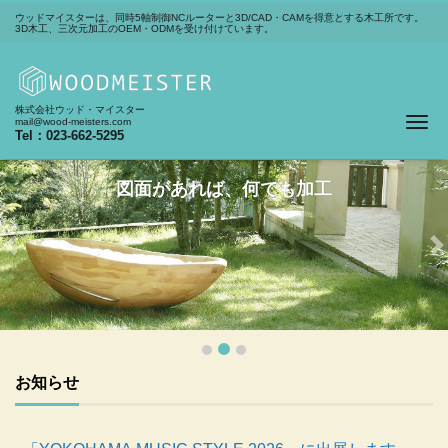
ウッドマイスターは、同時5軸制御NCルーターと3D/CAD・CAMを得意とする木工所です。
3D木工、三次元加工のOEM・ODMを受け付けています。
株式会社ウッド・マイスター
Me
mail@wood-meisters.com
Tel：023-662-5295
図面があれば、何でも加工
Previous
N
お知らせ