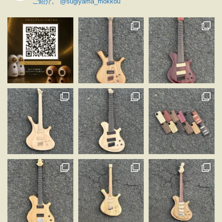
ご紹介。
@sugiyama_mokkou