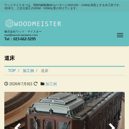
ウッドマイスターは、同時5軸制御NCルーターと3D/CAD・CAMを得意とする木工所です。
3D木工、三次元加工のOEM・ODMを受け付けています。
株式会社ウッド・マイスター
Me
mail@wood-meisters.com
Tel：023-662-5295
道床
TOP
加工例
道床
2026年7月9日
加工例