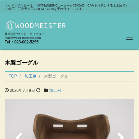
ウッドマイスターは、同時5軸制御NCルーターと3D/CAD・CAMを得意とする木工所です。
3D木工、三次元加工のOEM・ODMを受け付けています。
株式会社ウッド・マイスター
Me
mail@wood-meisters.com
Tel：023-662-5295
木製ゴーグル
TOP
加工例
木製ゴーグル
2026年7月9日
加工例