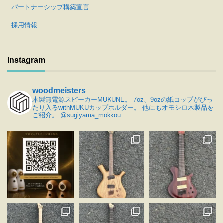
パートナーシップ構築宣言
採用情報
Instagram
woodmeisters
木製無電源スピーカーMUKUNE。
7oz、9ozの紙コップがぴっ
たり入るwithMUKUカップホルダー。
他にもオモシロ木製品を
ご紹介。
@sugiyama_mokkou